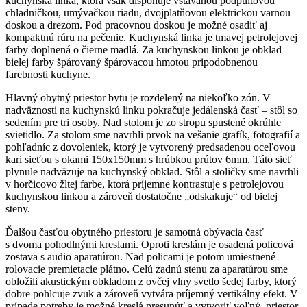
kuchynská linka, ktorá však disponuje vstavanou podpultovou
chladničkou, umývačkou riadu, dvojplatňovou elektrickou varnou
doskou a drezom. Pod pracovnou doskou je možné osadiť aj
kompaktnú rúru na pečenie. Kuchynská linka je tmavej petrolejovej
farby doplnená o čierne madlá. Za kuchynskou linkou je obklad
bielej farby špárovaný špárovacou hmotou pripodobnenou
farebnosti kuchyne.
Hlavný obytný priestor bytu je rozdelený na niekoľko zón. V
nadväznosti na kuchynskú linku pokračuje jedálenská časť – stôl so
sedením pre tri osoby. Nad stolom je zo stropu spustené okrúhle
svietidlo. Za stolom sme navrhli prvok na vešanie grafík, fotografií a
pohľadníc z dovoleniek, ktorý je vytvorený predsadenou oceľovou
kari sieťou s okami 150x150mm s hrúbkou prútov 6mm. Táto sieť
plynule nadväzuje na kuchynský obklad. Stôl a stoličky sme navrhli
v horčicovo žltej farbe, ktorá príjemne kontrastuje s petrolejovou
kuchynskou linkou a zároveň dostatočne „odskakuje“ od bielej
steny.
Ďalšou časťou obytného priestoru je samotná obývacia časť
s dvoma pohodlnými kreslami. Oproti kreslám je osadená policová
zostava s audio aparatúrou. Nad policami je potom umiestnené
rolovacie premietacie plátno. Celú zadnú stenu za aparatúrou sme
obložili akustickým obkladom z ovčej vlny svetlo šedej farby, ktorý
dobre pohlcuje zvuk a zároveň vytvára príjemný vertikálny efekt. V
prípade potreby je možné kreslá presunúť a vytvoriť voľný priestor