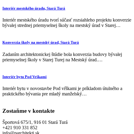
Interiér mestského úradu, Stará Turá
Interiér mestského úradu tvorí súčasť rozsiahleho projektu konverzie
bývalej strednej priemyselnej školy na mestský úrad v Starej…
Konverzia školy na mestský úrad, Stará Turá
Zadaním architektonickej štúdie bola konverzia budovy bývalej
priemyselnej školy v Starej Turej na Mestský úrad.…
Interiér bytu Pod Vrškami
Interiér bytu v novostavbe Pod vŕškami je príkladom útulného a
praktického bývania pre mladý manželský…
Zostaňme v kontakte
Športová 675/1, 916 01 Stará Turá
+421 910 331 852
info@parchitekti.sk