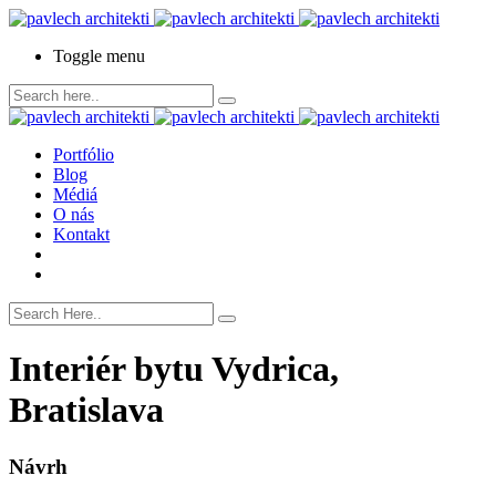
Toggle menu
Portfólio
Blog
Médiá
O nás
Kontakt
Interiér bytu Vydrica,
Bratislava
Návrh