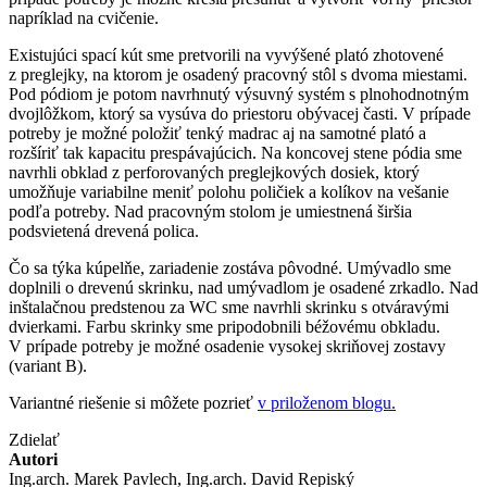
napríklad na cvičenie.
Existujúci spací kút sme pretvorili na vyvýšené plató zhotovené
z preglejky, na ktorom je osadený pracovný stôl s dvoma miestami.
Pod pódiom je potom navrhnutý výsuvný systém s plnohodnotným
dvojlôžkom, ktorý sa vysúva do priestoru obývacej časti. V prípade
potreby je možné položiť tenký madrac aj na samotné plató a
rozšíriť tak kapacitu prespávajúcich. Na koncovej stene pódia sme
navrhli obklad z perforovaných preglejkových dosiek, ktorý
umožňuje variabilne meniť polohu poličiek a kolíkov na vešanie
podľa potreby. Nad pracovným stolom je umiestnená širšia
podsvietená drevená polica.
Čo sa týka kúpelňe, zariadenie zostáva pôvodné. Umývadlo sme
doplnili o drevenú skrinku, nad umývadlom je osadené zrkadlo. Nad
inštalačnou predstenou za WC sme navrhli skrinku s otváravými
dvierkami. Farbu skrinky sme pripodobnili béžovému obkladu.
V prípade potreby je možné osadenie vysokej skriňovej zostavy
(variant B).
Variantné riešenie si môžete pozrieť
v priloženom blogu.
Zdielať
Autori
Ing.arch. Marek Pavlech, Ing.arch. David Repiský