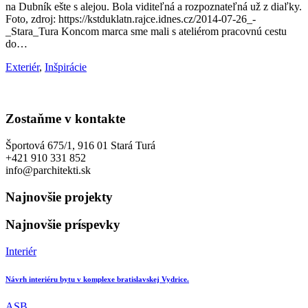
na Dubník ešte s alejou. Bola viditeľná a rozpoznateľná už z diaľky.
Foto, zdroj: https://kstduklatn.rajce.idnes.cz/2014-07-26_-
_Stara_Tura Koncom marca sme mali s ateliérom pracovnú cestu
do…
Exteriér
,
Inšpirácie
Zostaňme v kontakte
Športová 675/1, 916 01 Stará Turá
+421 910 331 852
info@parchitekti.sk
Najnovšie projekty
Najnovšie príspevky
Interiér
Návrh interiéru bytu v komplexe bratislavskej Vydrice.
ASB