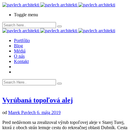
Toggle menu
Portfólio
Blog
Médiá
O nás
Kontakt
Vyrúbaná topoľová alej
od
Marek Pavlech
6. mája 2019
Pred nedávnom sa zrealizoval výrub topoľovej aleje v Starej Turej,
ktorá z oboch strán lemuje cestu do rekreačnej oblasti Dubník. Cesta