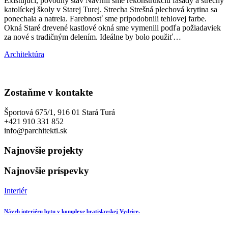
Existujúci, pôvodný stav Navrhli sme rekonštrukciu fasády a strechy
katolíckej školy v Starej Turej. Strecha Strešná plechová krytina sa
ponechala a natrela. Farebnosť sme pripodobnili tehlovej farbe.
Okná Staré drevené kastlové okná sme vymenili podľa požiadaviek
za nové s tradičným delením. Ideálne by bolo použiť…
Architektúra
Zostaňme v kontakte
Športová 675/1, 916 01 Stará Turá
+421 910 331 852
info@parchitekti.sk
Najnovšie projekty
Najnovšie príspevky
Interiér
Návrh interiéru bytu v komplexe bratislavskej Vydrice.