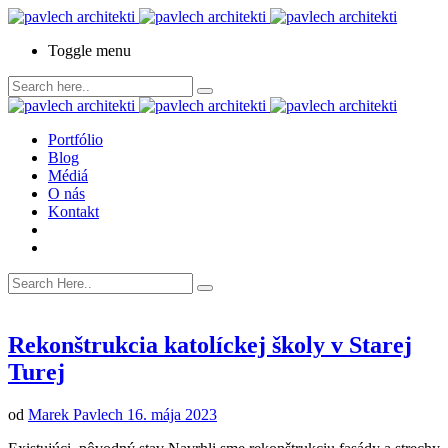
Toggle menu
Portfólio
Blog
Médiá
O nás
Kontakt
Rekonštrukcia katolíckej školy v Starej
Turej
od
Marek Pavlech
16. mája 2023