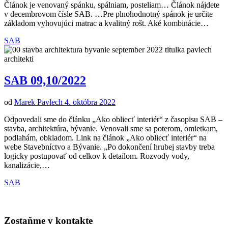
Článok je venovaný spánku, spálniam, posteliam… Článok nájdete
v decembrovom čísle SAB. …Pre plnohodnotný spánok je určite
základom vyhovujúci matrac a kvalitný rošt. Aké kombinácie…
SAB
SAB 09,10/2022
od
Marek Pavlech
4. októbra 2022
Odpovedali sme do článku „Ako obliecť interiér“ z časopisu SAB –
stavba, architektúra, bývanie. Venovali sme sa poterom, omietkam,
podlahám, obkladom. Link na článok „Ako obliecť interiér“ na
webe Stavebníctvo a Bývanie. „Po dokončení hrubej stavby treba
logicky postupovať od celkov k detailom. Rozvody vody,
kanalizácie,…
SAB
Zostaňme v kontakte