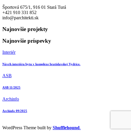
Športová 675/1, 916 01 Stará Turá
+421 910 331 852
info@parchitekti.sk
Najnovšie projekty
Najnovšie príspevky
Interiér
Návrh interiéru bytu v komplexe bratislavskej Vydrice.
ASB
ASB 11/2025
Archinfo
Archinfo 09/2025
WordPress Theme built by
Shufflehound
.