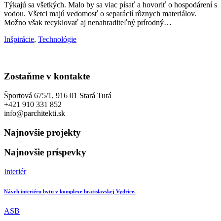
Týkajú sa všetkých. Malo by sa viac písať a hovoriť o hospodárení s
vodou. Všetci majú vedomosť o separácií rôznych materiálov.
Možno však recyklovať aj nenahraditeľný prírodný…
Inšpirácie
,
Technológie
Zostaňme v kontakte
Športová 675/1, 916 01 Stará Turá
+421 910 331 852
info@parchitekti.sk
Najnovšie projekty
Najnovšie príspevky
Interiér
Návrh interiéru bytu v komplexe bratislavskej Vydrice.
ASB