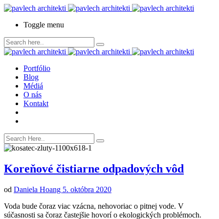
Toggle menu
Portfólio
Blog
Médiá
O nás
Kontakt
Koreňové čistiarne odpadových vôd
od
Daniela Hoang
5. októbra 2020
Voda bude čoraz viac vzácna, nehovoriac o pitnej vode. V
súčasnosti sa čoraz častejšie hovorí o ekologických problémoch.