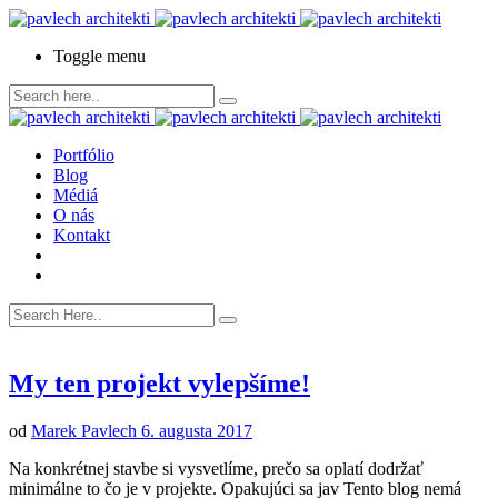
Toggle menu
Portfólio
Blog
Médiá
O nás
Kontakt
My ten projekt vylepšíme!
od
Marek Pavlech
6. augusta 2017
Na konkrétnej stavbe si vysvetlíme, prečo sa oplatí dodržať
minimálne to čo je v projekte. Opakujúci sa jav Tento blog nemá