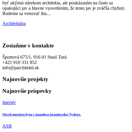
byť akýmsi nárekom architekta, ale poukázaním na často sa
opakujúci jav a hlavne vysvetlením, že tento jav je zväčša chybný.
Budeme sa venovať iba…
Architektúra
Zostaňme v kontakte
Športová 675/1, 916 01 Stará Turá
+421 910 331 852
info@parchitekti.sk
Najnovšie projekty
Najnovšie príspevky
Interiér
Návrh interiéru bytu v komplexe bratislavskej Vydrice.
ASB