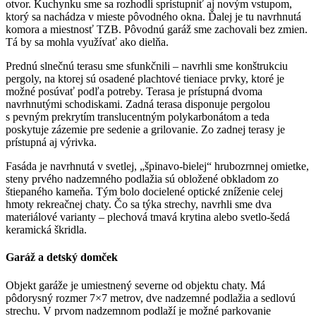
otvor. Kuchynku sme sa rozhodli sprístupniť aj novým vstupom,
ktorý sa nachádza v mieste pôvodného okna. Ďalej je tu navrhnutá
komora a miestnosť TZB. Pôvodnú garáž sme zachovali bez zmien.
Tá by sa mohla využívať ako dielňa.
Prednú slnečnú terasu sme sfunkčnili – navrhli sme konštrukciu
pergoly, na ktorej sú osadené plachtové tieniace prvky, ktoré je
možné posúvať podľa potreby. Terasa je prístupná dvoma
navrhnutými schodiskami. Zadná terasa disponuje pergolou
s pevným prekrytím translucentným polykarbonátom a teda
poskytuje zázemie pre sedenie a grilovanie. Zo zadnej terasy je
prístupná aj výrivka.
Fasáda je navrhnutá v svetlej, „špinavo-bielej“ hrubozrnnej omietke,
steny prvého nadzemného podlažia sú obložené obkladom zo
štiepaného kameňa. Tým bolo docielené optické zníženie celej
hmoty rekreačnej chaty. Čo sa týka strechy, navrhli sme dva
materiálové varianty – plechová tmavá krytina alebo svetlo-šedá
keramická škridla.
Garáž a detský domček
Objekt garáže je umiestnený severne od objektu chaty. Má
pôdorysný rozmer 7×7 metrov, dve nadzemné podlažia a sedlovú
strechu. V prvom nadzemnom podlaží je možné parkovanie