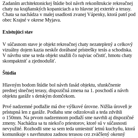
Zadaním architektonickej štúdie bol návrh rekonštrukcie rekreačnej
chaty na krajňanských kopaniciach a to hlavne jej exteriér a terasy.
Chata sa nachádza v malej usadlosti zvanej Vápenky, ktorá patrí pod
obec Krajné v okrese Myjava.
Existujúci stav
V súčasnom stave je objekt rekreačnej chaty nezateplený a celkový
vizuálny dojem kazia neskôr dorábané prístrešky terás a schodiska.
V návrhu sme sa teda objekt snažili čo najviac očistiť, hmotu chaty
skompaktniť a zjednodušiť.
Štúdia
Hlavným bodom štúdie bol návrh fasád objektu, sfunkčnenie
prednej slnečnej terasy, dispozičná zmena na 1. poschodí a návrh
objektu garáže s detským domčekom.
Prvé nadzemné podlažie má dve výškové úrovne. Nižšia úroveň je
prístupná len z garáže. Podlahu sme odizolovali a teda zdvihli
o 150mm. Na prvom nadzemnom podlaží sme navrhli aj dispozičné
zmeny. Nachádza sa tu niekoľo priestorov, ktoré sú v súčasnosti
nevyužité. Rozhodli sme sa sem teda umiestniť letnú kuchyňu, ktorá
komunikuje s navrhnutou zadnou terasou cez zväčšený okenný