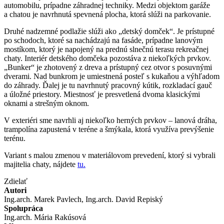
automobilu, prípadne záhradnej techniky. Medzi objektom garáže
a chatou je navrhnutá spevnená plocha, ktorá slúži na parkovanie.
Druhé nadzemné podlažie slúži ako „detský domček“. Je prístupné
po schodoch, ktoré sa nachádzajú na fasáde, prípadne lanovým
mostíkom, ktorý je napojený na prednú slnečnú terasu rekreačnej
chaty. Interiér detského domčeka pozostáva z niekoľkých prvkov.
„Bunker“ je zhotovený z dreva a prístupný cez otvor s posuvnými
dverami. Nad bunkrom je umiestnená posteľ s kukaňou a výhľadom
do záhrady. Ďalej je tu navrhnutý pracovný kútik, rozkladací gauč
a úložné priestory. Miestnosť je presvetlená dvoma klasickými
oknami a strešným oknom.
V exteriéri sme navrhli aj niekoľko herných prvkov – lanová dráha,
trampolína zapustená v teréne a šmýkala, ktorá využíva prevýšenie
terénu.
Variant s malou zmenou v materiálovom prevedení, ktorý si vybrali
majitelia chaty, nájdete
tu.
Zdielať
Autori
Ing.arch. Marek Pavlech, Ing.arch. David Repiský
Spolupráca
Ing.arch. Mária Rakúsová