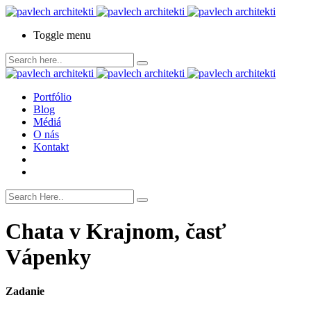
Toggle menu
Portfólio
Blog
Médiá
O nás
Kontakt
Chata v Krajnom, časť
Vápenky
Zadanie