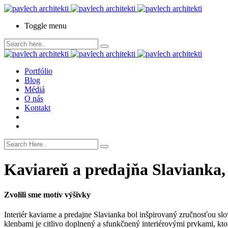
Toggle menu
Portfólio
Blog
Médiá
O nás
Kontakt
Kaviareň a predajňa Slavianka,
Zvolili sme motív výšivky
Interiér kaviarne a predajne Slavianka bol inšpirovaný zručnosťou s
klenbami je citlivo doplnený a sfunkčnený interiérovými prvkami, kto