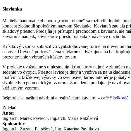
Slavianka
Majitelia handmade obchodu „ručne robené“ sa rozhodli doplniť pred
koncept zjednotili spoločným názvom Slavianka. Kaviareň zaujala prie
skladový priestor. Predajňa je prístupná prechodom z kaviarne, ale 
kaviarni a naopak, kávičkárov priestor nabáda k návšteve obchodu.
Krížikový vzor sa zobrazil vo vyabstrahovanej forme na drevenom bar
osnove. Drevená policová stena kaviarne nadväzujúca na bar kopíruje 
prezentovanie vybraných kúskov tovaru.
V projekte uvažujeme s umiestnením krbu, ktorý najmä v zimných mes
sedenie vo dvojici. Priestor lavice je dutý a využíva sa na uskladn
motívmi z krížikovej výšivky vo svetlosivej farbe. Interiér je poňatý 
sivohnedým geometrickým vzorom. Zariadenie predajne je navrhované
krížikovým vzorom.
Inšpirujte sa našimi návrhmi a realizáciami kaviarní –
café Sládkovič
,
Zdielať
Autor
Ing.arch. Marek Pavlech, Ing.arch. Mária Rakúsová
Spoluautor
Ing.arch. Zuzana Patrášová, Ing. Katarína Pavlíková