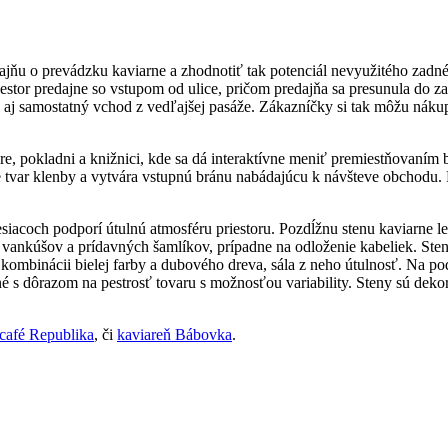
ajňu o prevádzku kaviarne a zhodnotiť tak potenciál nevyužitého zadn
stor predajne so vstupom od ulice, pričom predajňa sa presunula do zad
má aj samostatný vchod z vedľajšej pasáže. Zákazníčky si tak môžu nák
e, pokladni a knižnici, kde sa dá interaktívne meniť premiestňovaním 
tvar klenby a vytvára vstupnú bránu nabádajúcu k návšteve obchodu. Po
iacoch podporí útulnú atmosféru priestoru. Pozdĺžnu stenu kaviarne le
enie vankúšov a prídavných šamlíkov, prípadne na odloženie kabeliek. 
v kombinácii bielej farby a dubového dreva, sála z neho útulnosť. Na po
 s dôrazom na pestrosť tovaru s možnosťou variability. Steny sú de
café Republika
, či
kaviareň Bábovka
.