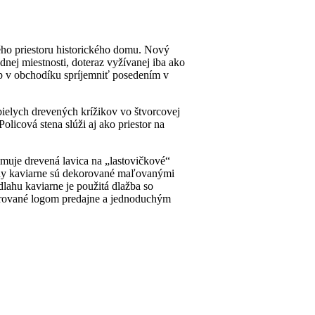
ého priestoru historického domu. Nový
nej miestnosti, doteraz vyžívanej iba ako
up v obchodíku spríjemniť posedením v
bielych drevených krížikov vo štvorcovej
licová stena slúži aj ako priestor na
muje drevená lavica na „lastovičkové“
Steny kaviarne sú dekorované maľovanými
dlahu kaviarne je použitá dlažba so
korované logom predajne a jednoduchým