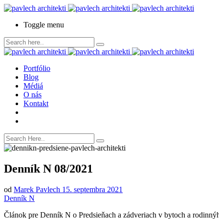
Toggle menu
Portfólio
Blog
Médiá
O nás
Kontakt
Denník N 08/2021
od
Marek Pavlech
15. septembra 2021
Denník N
Článok pre Denník N o Predsieňach a zádveriach v bytoch a rodinn