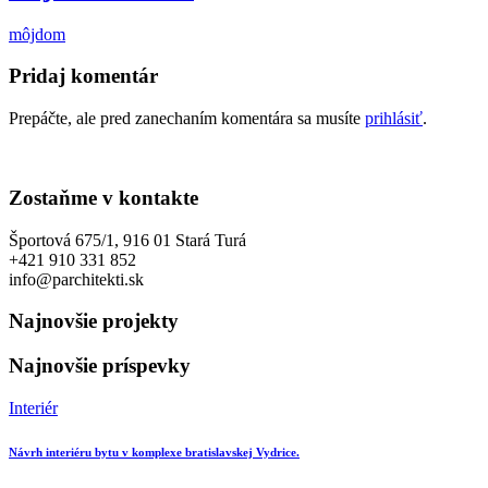
môjdom
Pridaj komentár
Prepáčte, ale pred zanechaním komentára sa musíte
prihlásiť
.
Zostaňme v kontakte
Športová 675/1, 916 01 Stará Turá
+421 910 331 852
info@parchitekti.sk
Najnovšie projekty
Najnovšie príspevky
Interiér
Návrh interiéru bytu v komplexe bratislavskej Vydrice.