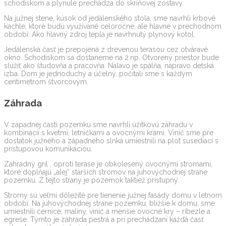
schodiskom a plynule prechádza do skriňovej zostavy.
Na južnej stene, kúsok od jedálenského stola, sme navrhli krbové
kachle, ktoré budú využívané celoročne, ale hlavne v prechodnom
období. Ako hlavný zdroj tepla je navrhnutý plynový kotol.
Jedálenská časť je prepojená z drevenou terasou cez otváravé
okno. Schodiskom sa dostaneme na 2.np. Otvorený priestor bude
slúžiť ako študovňa a pracovňa. Naľavo je spálňa, napravo detská
izba. Dom je jednoduchý a účelný, počítali sme s každým
centimetrom štvorcovým.
Záhrada
V západnej časti pozemku sme navrhli úžitkovú záhradu v
kombinácií s kvetmi, letničkami a ovocnými krami. Vinič sme pre
dostatok južného a západného slnka umiestnili na plot susediaci s
prístupovou komunikáciou.
Záhradný gril , oproti terase je obkolesený ovocnými stromami,
ktoré doplňajú „alej“ staršich stromov na juhovýchodnej strane
pozemku. Z tejto strany je pozemok taktiež prístupný.
Stromy sú veľmi dôležité pre tienenie južnej fasády domu v letnom
období. Na juhovýchodnej strane pozemku, bližšie k domu, sme
umiestnili černice, maliny, vinič a menšie ovocné kry – ríbezle a
egreše. Týmto je záhrada pestrá a pri prechádzaní každá časť