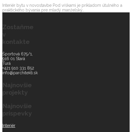
Interiér bytu v novostavbe Pod vŕškami je príkladom útulného a
praktického bývania pre mladý manželský…
Zostaňme
v
kontakte
Športová 675/1,
916 01 Stará
Turá
+421 910 331 852
info@parchitekti.sk
Najnovšie
projekty
Najnovšie
príspevky
Interiér