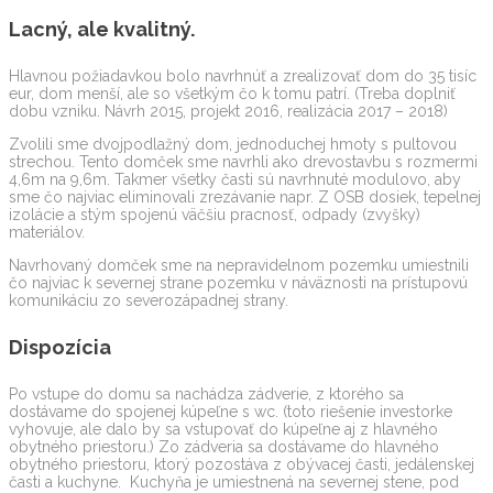
Lacný, ale kvalitný.
Hlavnou požiadavkou bolo navrhnúť a zrealizovať dom do 35 tisíc
eur, dom menší, ale so všetkým čo k tomu patrí. (Treba doplniť
dobu vzniku. Návrh 2015, projekt 2016, realizácia 2017 – 2018)
Zvolili sme dvojpodlažný dom, jednoduchej hmoty s pultovou
strechou. Tento domček sme navrhli ako drevostavbu s rozmermi
4,6m na 9,6m. Takmer všetky časti sú navrhnuté modulovo, aby
sme čo najviac eliminovali zrezávanie napr. Z OSB dosiek, tepelnej
izolácie a stým spojenú väčšiu pracnosť, odpady (zvyšky)
materiálov.
Navrhovaný domček sme na nepravidelnom pozemku umiestnili
čo najviac k severnej strane pozemku v náväznosti na prístupovú
komunikáciu zo severozápadnej strany.
Dispozícia
Po vstupe do domu sa nachádza zádverie, z ktorého sa
dostávame do spojenej kúpeľne s wc. (toto riešenie investorke
vyhovuje, ale dalo by sa vstupovať do kúpeľne aj z hlavného
obytného priestoru.) Zo zádveria sa dostávame do hlavného
obytného priestoru, ktorý pozostáva z obývacej časti, jedálenskej
časti a kuchyne. Kuchyňa je umiestnená na severnej stene, pod