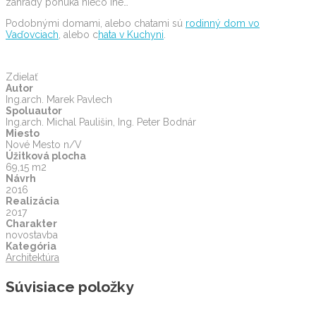
záhrady ponúka niečo iné…
Podobnými domami, alebo chatami sú
rodinný dom vo
Vaďovciach
, alebo c
hata v Kuchyni
.
Zdielať
Autor
Ing.arch. Marek Pavlech
Spoluautor
Ing.arch. Michal Paulišin, Ing. Peter Bodnár
Miesto
Nové Mesto n/V
Úžitková plocha
69,15 m2
Návrh
2016
Realizácia
2017
Charakter
novostavba
Kategória
Architektúra
Súvisiace položky