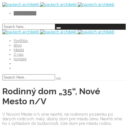
Toggle menu
Portfólio
Blog
Médiá
O nás
Kontakt
Rodinný dom „35“, Nové
Mesto n/V
V Novom Meste n/v sme navrhli, na rodinnom pozemku po
starých rodičoch, malý, útulný dom pre mladú ženu. Navrhli sme
ho s výhľadom do budúcnosti, čiže dom pre mladú rodinu.