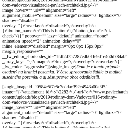
dom-vadovce-vizualizacia-pavlech-architekti.jpg‹²›}“
image_hover=““ url=““ alignment=“left“
alignment_mobile=“default“ size=“large“ radius=“0″ lightbox=“0″
shadow=“disabled“
overlay=“{‹²›overlay‹²›:‹²›disabled‹²›,‹²›overlay1‹²›:
{‹²›button_name‹²›:‹²›This is button‹²›,‹²›button_icon‹²›:‹²›ti-
check‹²›}}“ popover=““ lazy=“default“ animation=“none“
animation_speed=“2″ animation_delay=“0″
inline_element=“disabled“ margin=“0px 0px 15px 0px“
margin_responsive=““
__fw_editor_shortcodes_id=“1fdf2d757287edb01fe9d1e460d784ab“
_array_keys=“{‹²›image‹²›:‹²›image‹²›,‹²›overlay‹²›:‹²›overlay‹²›}“
_fw_coder=“aggressive“][/single_image]
Dom je v tomto prípade
osadený na hranici pozemku. V čase spracovania štúdie to majiteľ
susedného pozemku a aj zástupcovia obce odsúhlasili.
[single_image id=“0584e5f7e5c7eddac392c4943a00a3f5″
image=“{‹²›attachment_id‹²›:‹²›2282‹²›,‹²›url‹²›:‹²›//www.pavlecharch
content/uploads/blog/2019/rodinny-dom-Vadovce/016-rodinny-
dom-vadovce-vizualizacia-pavlech-architekti.jpg‹²›}“
image_hover=““ url=““ alignment=“left“
alignment_mobile=“default“ size=“large“ radius=“0″ lightbox=“0″
shadow=“disabled“
overlay=“{‹²›overlay‹²›:‹²›disabled‹²›,‹²›overlay1‹²›:
{‹²›button_name‹²›:‹²›This is button‹²›,‹²›button_icon‹²›:‹²›ti-