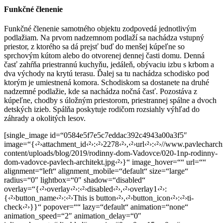
Funkčné členenie
Funkčné členenie samotného objektu zodpovedá jednotlivým
podlažiam. Na prvom nadzemnom podlaží sa nachádza vstupný
priestor, z ktorého sa dá prejsť buď do menšej kúpeľne so
sprchovým kútom alebo do otvorenej dennej časti domu. Denná
časť zahŕňa priestrannú kuchyňu, jedáleň, obývaciu izbu s krbom a
dva východy na krytú terasu. Ďalej sa tu nachádza schodisko pod
ktorým je umiestnená komora. Schodiskom sa dostanete na druhé
nadzemné podlažie, kde sa nachádza nočná časť. Pozostáva z
kúpeľne, chodby s úložným priestorom, priestrannej spálne a dvoch
detských izieb. Spálňa poskytuje rodičom rozsiahly výhľad do
záhrady a okolitých lesov.
[single_image id=“0584e5f7e5c7eddac392c4943a00a3f5″
image=“{‹²›attachment_id‹²›:‹²›2278‹²›,‹²›url‹²›:‹²›//www.pavlecharch
content/uploads/blog/2019/rodinny-dom-Vadovce/020-1np-rodinny-
dom-vadovce-pavlech-architekt.jpg‹²›}“ image_hover=““ url=““
alignment=“left“ alignment_mobile=“default“ size=“large“
radius=“0″ lightbox=“0″ shadow=“disabled“
overlay=“{‹²›overlay‹²›:‹²›disabled‹²›,‹²›overlay1‹²›:
{‹²›button_name‹²›:‹²›This is button‹²›,‹²›button_icon‹²›:‹²›ti-
check‹²›}}“ popover=““ lazy=“default“ animation=“none“
animation_speed=“2″ animation_delay=“0″