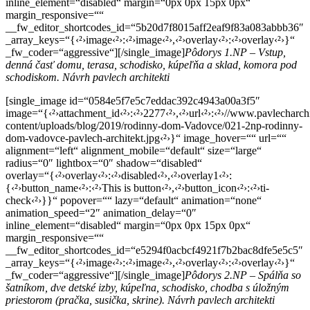
inline_element=“disabled“ margin=“0px 0px 15px 0px“
margin_responsive=““
__fw_editor_shortcodes_id=“5b20d7f8015aff2eaf9f83a083abbb36″
_array_keys=“{‹²›image‹²›:‹²›image‹²›,‹²›overlay‹²›:‹²›overlay‹²›}“
_fw_coder=“aggressive“][/single_image]
Pôdorys 1.NP – Vstup,
denná časť domu, terasa, schodisko, kúpeľňa a sklad, komora pod
schodiskom. Návrh pavlech architekti
[single_image id=“0584e5f7e5c7eddac392c4943a00a3f5″
image=“{‹²›attachment_id‹²›:‹²›2277‹²›,‹²›url‹²›:‹²›//www.pavlecharch
content/uploads/blog/2019/rodinny-dom-Vadovce/021-2np-rodinny-
dom-vadovce-pavlech-architekt.jpg‹²›}“ image_hover=““ url=““
alignment=“left“ alignment_mobile=“default“ size=“large“
radius=“0″ lightbox=“0″ shadow=“disabled“
overlay=“{‹²›overlay‹²›:‹²›disabled‹²›,‹²›overlay1‹²›:
{‹²›button_name‹²›:‹²›This is button‹²›,‹²›button_icon‹²›:‹²›ti-
check‹²›}}“ popover=““ lazy=“default“ animation=“none“
animation_speed=“2″ animation_delay=“0″
inline_element=“disabled“ margin=“0px 0px 15px 0px“
margin_responsive=““
__fw_editor_shortcodes_id=“e5294f0acbcf4921f7b2bac8dfe5e5c5″
_array_keys=“{‹²›image‹²›:‹²›image‹²›,‹²›overlay‹²›:‹²›overlay‹²›}“
_fw_coder=“aggressive“][/single_image]
Pôdorys 2.NP – Spálňa so
šatníkom, dve detské izby, kúpeľna, schodisko, chodba s úložným
priestorom (pračka, susička, skrine). Návrh pavlech architekti