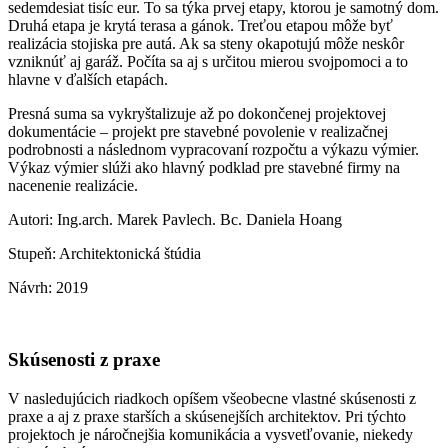
sedemdesiat tisíc eur. To sa týka prvej etapy, ktorou je samotný dom.
Druhá etapa je krytá terasa a gánok. Treťou etapou môže byť
realizácia stojiska pre autá. Ak sa steny okapotujú môže neskôr
vzniknúť aj garáž. Počíta sa aj s určitou mierou svojpomoci a to
hlavne v ďalších etapách.
Presná suma sa vykryštalizuje až po dokončenej projektovej
dokumentácie – projekt pre stavebné povolenie v realizačnej
podrobnosti a následnom vypracovaní rozpočtu a výkazu výmier.
Výkaz výmier slúži ako hlavný podklad pre stavebné firmy na
nacenenie realizácie.
Autori: Ing.arch. Marek Pavlech. Bc. Daniela Hoang
Stupeň: Architektonická štúdia
Návrh: 2019
Skúsenosti z praxe
V nasledujúcich riadkoch opíšem všeobecne vlastné skúsenosti z
praxe a aj z praxe starších a skúsenejších architektov. Pri týchto
projektoch je náročnejšia komunikácia a vysvetľovanie, niekedy