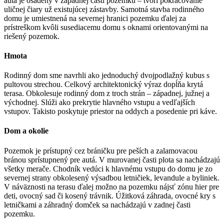
autá je osadený v západnej časti pozemku – tvorí pokračovanie
uličnej čiary už existujúcej zástavby. Samotná stavba rodinného
domu je umiestnená na severnej hranici pozemku ďalej za
prístreškom kvôli susediacemu domu s oknami orientovanými na
riešený pozemok.
Hmota
Rodinný dom sme navrhli ako jednoduchý dvojpodlažný kubus s
pultovou strechou. Celkový architektonický výraz dopĺňa krytá
terasa. Obkolesuje rodinný dom z troch strán – západnej, južnej a
východnej. Slúži ako prekrytie hlavného vstupu a vedľajších
vstupov. Takisto poskytuje priestor na oddych a posedenie pri káve.
Dom a okolie
Pozemok je prístupný cez bráničku pre peších a zalamovacou
bránou sprístupnený pre autá. V murovanej časti plota sa nachádzajú
všetky merače. Chodník vedúci k hlavnému vstupu do domu je zo
severnej strany obkolesený výsadbou letničiek, levandule a byliniek.
V náväznosti na terasu ďalej možno na pozemku nájsť zónu hier pre
deti, ovocný sad či kosený trávnik. Úžitková záhrada, ovocné kry s
letničkami a záhradný domček sa nachádzajú v zadnej časti
pozemku.