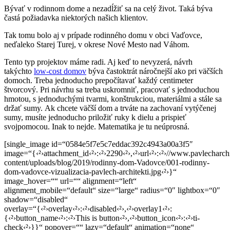
Bývať v rodinnom dome a nezadĺžiť sa na celý život. Taká býva
častá požiadavka niektorých našich klientov.
Tak tomu bolo aj v prípade rodinného domu v obci Vaďovce,
neďaleko Starej Turej, v okrese Nové Mesto nad Váhom.
Tento typ projektov máme radi. Aj keď to nevyzerá, návrh
takýchto
low-cost domov
býva častoktrát náročnejší ako pri väčších
domoch. Treba jednoducho prepočítavať každý centimeter
štvorcový. Pri návrhu sa treba uskromniť, pracovať s jednoduchou
hmotou, s jednoduchými tvarmi, konštrukciou, materiálmi a stále sa
držať sumy. Ak chcete väčší dom a trváte na zachovaní vytýčenej
sumy, musíte jednoducho priložiť ruky k dielu a prispieť
svojpomocou. Inak to nejde. Matematika je tu neúprosná.
[single_image id=“0584e5f7e5c7eddac392c4943a00a3f5″
image=“{‹²›attachment_id‹²›:‹²›2290‹²›,‹²›url‹²›:‹²›//www.pavlecharch
content/uploads/blog/2019/rodinny-dom-Vadovce/001-rodinny-
dom-vadovce-vizualizacia-pavlech-architekti.jpg‹²›}“
image_hover=““ url=““ alignment=“left“
alignment_mobile=“default“ size=“large“ radius=“0″ lightbox=“0″
shadow=“disabled“
overlay=“{‹²›overlay‹²›:‹²›disabled‹²›,‹²›overlay1‹²›:
{‹²›button_name‹²›:‹²›This is button‹²›,‹²›button_icon‹²›:‹²›ti-
check‹²›}}“ popover=““ lazy=“default“ animation=“none“