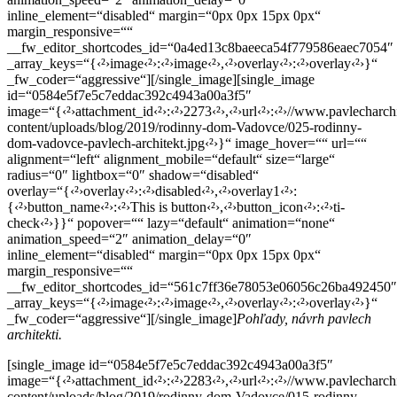
inline_element=“disabled“ margin=“0px 0px 15px 0px“
margin_responsive=““
__fw_editor_shortcodes_id=“0a4ed13c8baeeca54f779586eaec7054″
_array_keys=“{‹²›image‹²›:‹²›image‹²›,‹²›overlay‹²›:‹²›overlay‹²›}“
_fw_coder=“aggressive“][/single_image][single_image
id=“0584e5f7e5c7eddac392c4943a00a3f5″
image=“{‹²›attachment_id‹²›:‹²›2273‹²›,‹²›url‹²›:‹²›//www.pavlecharch
content/uploads/blog/2019/rodinny-dom-Vadovce/025-rodinny-
dom-vadovce-pavlech-architekt.jpg‹²›}“ image_hover=““ url=““
alignment=“left“ alignment_mobile=“default“ size=“large“
radius=“0″ lightbox=“0″ shadow=“disabled“
overlay=“{‹²›overlay‹²›:‹²›disabled‹²›,‹²›overlay1‹²›:
{‹²›button_name‹²›:‹²›This is button‹²›,‹²›button_icon‹²›:‹²›ti-
check‹²›}}“ popover=““ lazy=“default“ animation=“none“
animation_speed=“2″ animation_delay=“0″
inline_element=“disabled“ margin=“0px 0px 15px 0px“
margin_responsive=““
__fw_editor_shortcodes_id=“561c7ff36e78053e06056c26ba492450″
_array_keys=“{‹²›image‹²›:‹²›image‹²›,‹²›overlay‹²›:‹²›overlay‹²›}“
_fw_coder=“aggressive“][/single_image]
Pohľady, návrh pavlech
architekti.
[single_image id=“0584e5f7e5c7eddac392c4943a00a3f5″
image=“{‹²›attachment_id‹²›:‹²›2283‹²›,‹²›url‹²›:‹²›//www.pavlecharch
content/uploads/blog/2019/rodinny-dom-Vadovce/015-rodinny-