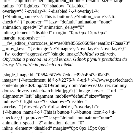
url=““ alignment=“left“ alignment_mobile=“default“ size=“large“
radius=“0″ lightbox=“0″ shadow=“disabled“
overlay=“{‹²›overlay‹²›:‹²›disabled‹²›,‹²›overlay1‹²›:
{‹²›button_name‹²›:‹²›This is button‹²›,‹²›button_icon‹²›:‹²›ti-
check‹²›}}“ popover=““ lazy=“default“ animation=“none“
animation_speed=“2″ animation_delay=“0″
inline_element=“disabled“ margin=“0px 0px 15px 0px“
margin_responsive=““
__fw_editor_shortcodes_id=“ae08fe8566c060f9e4eaaf3c472aaa73″
_array_keys=“{‹²›image‹²›:‹²›image‹²›,‹²›overlay‹²›:‹²›overlay‹²›}“
_fw_coder=“aggressive“][/single_image]
Pohľad zo záhrady.
Obývačka a prechod na krytú terasu. Gánok plynule prechádza do
terasy. Vizualizácia pavlech architekti.
[single_image id=“0584e5f7e5c7eddac392c4943a00a3f5″
image=“{‹²›attachment_id‹²›:‹²›2276‹²›,‹²›url‹²›:‹²›//www.pavlecharch
content/uploads/blog/2019/rodinny-dom-Vadovce/022-rez-rodinny-
dom-vadovce-pavlech-architekt.jpg‹²›}“ image_hover=““ url=““
alignment=“left“ alignment_mobile=“default“ size=“large“
radius=“0″ lightbox=“0″ shadow=“disabled“
overlay=“{‹²›overlay‹²›:‹²›disabled‹²›,‹²›overlay1‹²›:
{‹²›button_name‹²›:‹²›This is button‹²›,‹²›button_icon‹²›:‹²›ti-
check‹²›}}“ popover=““ lazy=“default“ animation=“none“
animation_speed=“2″ animation_delay=“0″
inline_element=“disabled“ margin=“0px 0px 15px 0px“