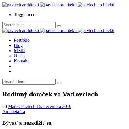
Toggle menu
Portfólio
Blog
Médiá
O nás
Kontakt
Rodinný domček vo Vaďovciach
od
Marek Pavlech
16. decembra 2019
Architektúra
Bývať a nezadĺžiť sa