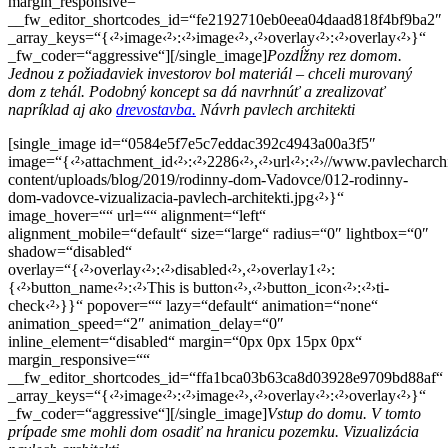
margin_responsive=““
__fw_editor_shortcodes_id=“fe2192710eb0eea04daad818f4bf9ba2″
_array_keys=“{‹²›image‹²›:‹²›image‹²›,‹²›overlay‹²›:‹²›overlay‹²›}“
_fw_coder=“aggressive“][/single_image]
Pozdĺžny rez domom.
Jednou z požiadaviek investorov bol materiál – chceli murovaný
dom z tehál. Podobný koncept sa dá navrhnúť a zrealizovať
napríklad aj ako
drevostavba.
Návrh pavlech architekti
[single_image id=“0584e5f7e5c7eddac392c4943a00a3f5″
image=“{‹²›attachment_id‹²›:‹²›2286‹²›,‹²›url‹²›:‹²›//www.pavlecharch
content/uploads/blog/2019/rodinny-dom-Vadovce/012-rodinny-
dom-vadovce-vizualizacia-pavlech-architekti.jpg‹²›}“
image_hover=““ url=““ alignment=“left“
alignment_mobile=“default“ size=“large“ radius=“0″ lightbox=“0″
shadow=“disabled“
overlay=“{‹²›overlay‹²›:‹²›disabled‹²›,‹²›overlay1‹²›:
{‹²›button_name‹²›:‹²›This is button‹²›,‹²›button_icon‹²›:‹²›ti-
check‹²›}}“ popover=““ lazy=“default“ animation=“none“
animation_speed=“2″ animation_delay=“0″
inline_element=“disabled“ margin=“0px 0px 15px 0px“
margin_responsive=““
__fw_editor_shortcodes_id=“ffa1bca03b63ca8d03928e9709bd88af“
_array_keys=“{‹²›image‹²›:‹²›image‹²›,‹²›overlay‹²›:‹²›overlay‹²›}“
_fw_coder=“aggressive“][/single_image]
Vstup do domu. V tomto
prípade sme mohli dom osadiť na hranicu pozemku. Vizualizácia