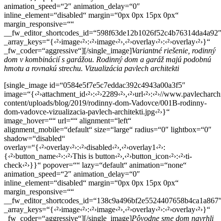
animation_speed=“2″ animation_delay=“0″
inline_element=“disabled“ margin=“0px 0px 15px 0px“
margin_responsive=““
__fw_editor_shortcodes_id=“598f63de12b1026f52c4b76314da4a92
_array_keys=“{‹²›image‹²›:‹²›image‹²›,‹²›overlay‹²›:‹²›overlay‹²›}“
_fw_coder=“aggressive“][/single_image]
Variantné riešenie, rodinný
dom v kombinácií s garážou. Rodinný dom a garáž majú podobnú
hmotu a rovnakú strechu. Vizualizácia pavlech architekti
[single_image id=“0584e5f7e5c7eddac392c4943a00a3f5″
image=“{‹²›attachment_id‹²›:‹²›2289‹²›,‹²›url‹²›:‹²›//www.pavlecharch
content/uploads/blog/2019/rodinny-dom-Vadovce/001B-rodinny-
dom-vadovce-vizualizacia-pavlech-architekti.jpg‹²›}“
image_hover=““ url=““ alignment=“left“
alignment_mobile=“default“ size=“large“ radius=“0″ lightbox=“0″
shadow=“disabled“
overlay=“{‹²›overlay‹²›:‹²›disabled‹²›,‹²›overlay1‹²›:
{‹²›button_name‹²›:‹²›This is button‹²›,‹²›button_icon‹²›:‹²›ti-
check‹²›}}“ popover=““ lazy=“default“ animation=“none“
animation_speed=“2″ animation_delay=“0″
inline_element=“disabled“ margin=“0px 0px 15px 0px“
margin_responsive=““
__fw_editor_shortcodes_id=“138c9a496bf2e5524407658b4ca1a867
_array_keys=“{‹²›image‹²›:‹²›image‹²›,‹²›overlay‹²›:‹²›overlay‹²›}“
_fw_coder=“aggressive“][/single_image]
Pôvodne sme dom navrhli