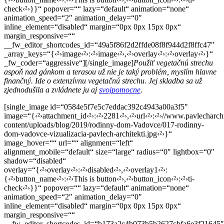
check‹²›}}“ popover=““ lazy=“default“ animation=“none“
animation_speed=“2″ animation_delay=“0″
inline_element=“disabled“ margin=“0px 0px 15px 0px“
margin_responsive=““
__fw_editor_shortcodes_id=“49a5f86f2d2ffde08f8f944d2f8ffc47″
_array_keys=“{‹²›image‹²›:‹²›image‹²›,‹²›overlay‹²›:‹²›overlay‹²›}“
_fw_coder=“aggressive“][/single_image]
Použiť vegetačnú strechu
aspoň nad gánkom a terasou už nie je taký problém, myslím hlavne
finančný. Ide o extenzívnu vegetačnú strechu. Jej skladba sa už
zjednodušila a zvládnete ju aj
svojpomocne
.
[single_image id=“0584e5f7e5c7eddac392c4943a00a3f5″
image=“{‹²›attachment_id‹²›:‹²›2281‹²›,‹²›url‹²›:‹²›//www.pavlecharch
content/uploads/blog/2019/rodinny-dom-Vadovce/017-rodinny-
dom-vadovce-vizualizacia-pavlech-architekti.jpg‹²›}“
image_hover=““ url=““ alignment=“left“
alignment_mobile=“default“ size=“large“ radius=“0″ lightbox=“0″
shadow=“disabled“
overlay=“{‹²›overlay‹²›:‹²›disabled‹²›,‹²›overlay1‹²›:
{‹²›button_name‹²›:‹²›This is button‹²›,‹²›button_icon‹²›:‹²›ti-
check‹²›}}“ popover=““ lazy=“default“ animation=“none“
animation_speed=“2″ animation_delay=“0″
inline_element=“disabled“ margin=“0px 0px 15px 0px“
margin_responsive=““
__fw_editor_shortcodes_id=“b173a2c4b073b5b2627cbfa6e3f21645″