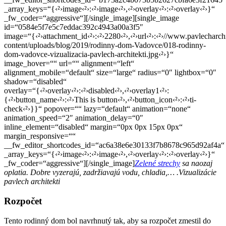
_array_keys=“{‹²›image‹²›:‹²›image‹²›,‹²›overlay‹²›:‹²›overlay‹²›}“
_fw_coder=“aggressive“][/single_image][single_image
id=“0584e5f7e5c7eddac392c4943a00a3f5″
image=“{‹²›attachment_id‹²›:‹²›2280‹²›,‹²›url‹²›:‹²›//www.pavlecharch
content/uploads/blog/2019/rodinny-dom-Vadovce/018-rodinny-
dom-vadovce-vizualizacia-pavlech-architekti.jpg‹²›}“
image_hover=““ url=““ alignment=“left“
alignment_mobile=“default“ size=“large“ radius=“0″ lightbox=“0″
shadow=“disabled“
overlay=“{‹²›overlay‹²›:‹²›disabled‹²›,‹²›overlay1‹²›:
{‹²›button_name‹²›:‹²›This is button‹²›,‹²›button_icon‹²›:‹²›ti-
check‹²›}}“ popover=““ lazy=“default“ animation=“none“
animation_speed=“2″ animation_delay=“0″
inline_element=“disabled“ margin=“0px 0px 15px 0px“
margin_responsive=““
__fw_editor_shortcodes_id=“ac6a38e6e30133f7b8678c965d92af4a“
_array_keys=“{‹²›image‹²›:‹²›image‹²›,‹²›overlay‹²›:‹²›overlay‹²›}“
_fw_coder=“aggressive“][/single_image]
Zelené strechy
sa naozaj
oplatia. Dobre vyzerajú, zadržiavajú vodu, chladia,… .Vizualizácie
pavlech architekti
Rozpočet
Tento rodinný dom bol navrhnutý tak, aby sa rozpočet zmestil do