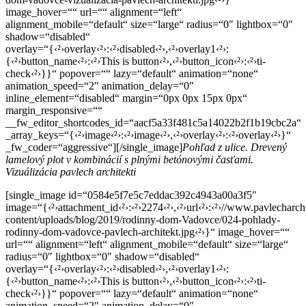
image_hover=““ url=““ alignment=“left“
alignment_mobile=“default“ size=“large“ radius=“0″ lightbox=“0″
shadow=“disabled“
overlay=“{‹²›overlay‹²›:‹²›disabled‹²›,‹²›overlay1‹²›:
{‹²›button_name‹²›:‹²›This is button‹²›,‹²›button_icon‹²›:‹²›ti-
check‹²›}}“ popover=““ lazy=“default“ animation=“none“
animation_speed=“2″ animation_delay=“0″
inline_element=“disabled“ margin=“0px 0px 15px 0px“
margin_responsive=““
__fw_editor_shortcodes_id=“aacf5a33f481c5a14022b2f1b19cbc2a“
_array_keys=“{‹²›image‹²›:‹²›image‹²›,‹²›overlay‹²›:‹²›overlay‹²›}“
_fw_coder=“aggressive“][/single_image]
Pohľad z ulice. Drevený
lamelový plot v kombinácií s plnými betónovými časťami.
Vizuálizácia pavlech architekti
[single_image id=“0584e5f7e5c7eddac392c4943a00a3f5″
image=“{‹²›attachment_id‹²›:‹²›2274‹²›,‹²›url‹²›:‹²›//www.pavlecharch
content/uploads/blog/2019/rodinny-dom-Vadovce/024-pohlady-
rodinny-dom-vadovce-pavlech-architekt.jpg‹²›}“ image_hover=““
url=““ alignment=“left“ alignment_mobile=“default“ size=“large“
radius=“0″ lightbox=“0″ shadow=“disabled“
overlay=“{‹²›overlay‹²›:‹²›disabled‹²›,‹²›overlay1‹²›:
{‹²›button_name‹²›:‹²›This is button‹²›,‹²›button_icon‹²›:‹²›ti-
check‹²›}}“ popover=““ lazy=“default“ animation=“none“
animation_speed=“2″ animation_delay=“0″