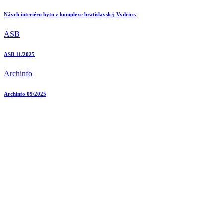
Návrh interiéru bytu v komplexe bratislavskej Vydrice.
ASB
ASB 11/2025
Archinfo
Archinfo 09/2025