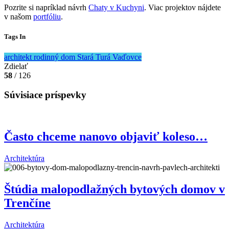
Pozrite si napríklad návrh
Chaty v Kuchyni
. Viac projektov nájdete
v našom
portfóliu
.
Tags In
architekt
rodinný dom
Stará Turá
Vaďovce
Zdielať
58
/ 126
Súvisiace príspevky
Často chceme nanovo objaviť koleso…
Architektúra
Štúdia malopodlažných bytových domov v
Trenčíne
Architektúra