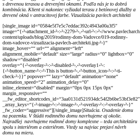
s drevenou terasou a drevenými oknami. Podľa nás je to dobrá
kombinácia. Klient si nakoniec vyžiadal terasu z betónovej dlažby a
drevené okná v antracitovej farbe. Vizualizácia pavlech architekti
[single_image id=“0584e5f7e5c7eddac392c4943a00a3f5″
image=“{‹²›attachment_id‹²›:‹²›2279‹²›,‹²›url‹²›:‹²›//www.pavlecharch
content/uploads/blog/2019/rodinny-dom-Vadovce/019-rodinny-
dom-vadovce-vizualizacia-pavlech-architekti.jpg‹²›}“
image_hover=““ url=““ alignment=“left“
alignment_mobile=“default“ size=“large“ radius=“0″ lightbox=“0″
shadow=“disabled“
overlay=“{‹²›overlay‹²›:‹²›disabled‹²›,‹²›overlay1‹²›:
{‹²›button_name‹²›:‹²›This is button‹²›,‹²›button_icon‹²›:‹²›ti-
check‹²›}}“ popover=““ lazy=“default“ animation=“none“
animation_speed=“2″ animation_delay=“0″
inline_element=“disabled“ margin=“0px 0px 15px 0px“
margin_responsive=““
__fw_editor_shortcodes_id=“3aa0131d521934dc54f2b6be53bf3e82″
_array_keys=“{‹²›image‹²›:‹²›image‹²›,‹²›overlay‹²›:‹²›overlay‹²›}“
_fw_coder=“aggressive“][/single_image]
Situácia. Osadenie domu
na pozemku. V štúdii rodinného domu navrhujeme aj okolie.
Najradšej navrhujeme rodinné domy komplexne – teda architektúru
spolu s interiérom a exteriérom. Vtedy sa najviac prejaví návrh
domu na mieru.