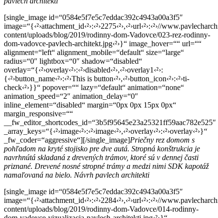
pavlech architekti
[single_image id=“0584e5f7e5c7eddac392c4943a00a3f5″
image=“{‹²›attachment_id‹²›:‹²›2275‹²›,‹²›url‹²›:‹²›//www.pavlecharch
content/uploads/blog/2019/rodinny-dom-Vadovce/023-rez-rodinny-
dom-vadovce-pavlech-architekt.jpg‹²›}“ image_hover=““ url=““
alignment=“left“ alignment_mobile=“default“ size=“large“
radius=“0″ lightbox=“0″ shadow=“disabled“
overlay=“{‹²›overlay‹²›:‹²›disabled‹²›,‹²›overlay1‹²›:
{‹²›button_name‹²›:‹²›This is button‹²›,‹²›button_icon‹²›:‹²›ti-
check‹²›}}“ popover=““ lazy=“default“ animation=“none“
animation_speed=“2″ animation_delay=“0″
inline_element=“disabled“ margin=“0px 0px 15px 0px“
margin_responsive=““
__fw_editor_shortcodes_id=“3b5f95645e23a25321ff59aac782e525″
_array_keys=“{‹²›image‹²›:‹²›image‹²›,‹²›overlay‹²›:‹²›overlay‹²›}“
_fw_coder=“aggressive“][/single_image]
Priečny rez domom s
pohľadom na kryté stojisko pre dve autá. Stropná konštrukcia je
navrhnútá skladaná z drevených trámov, ktoré sú v dennej časti
priznané. Drevené nosné stropné trámy a medzi nimi SDK kapotáž
namaľovaná na bielo. Návrh pavlech architekti
[single_image id=“0584e5f7e5c7eddac392c4943a00a3f5″
image=“{‹²›attachment_id‹²›:‹²›2284‹²›,‹²›url‹²›:‹²›//www.pavlecharch
content/uploads/blog/2019/rodinny-dom-Vadovce/014-rodinny-
dom-vadovce-vizualizacia-pavlech-architekti.jpg‹²›}“