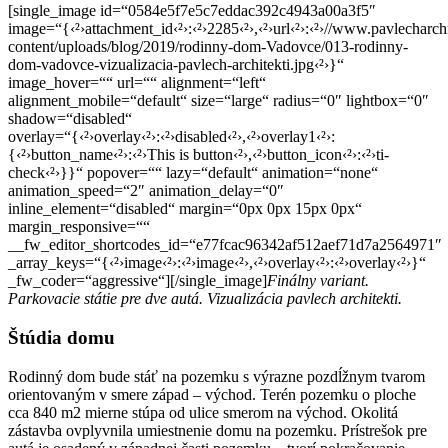
[single_image id=“0584e5f7e5c7eddac392c4943a00a3f5″
image=“{‹²›attachment_id‹²›:‹²›2285‹²›,‹²›url‹²›:‹²›//www.pavlecharch
content/uploads/blog/2019/rodinny-dom-Vadovce/013-rodinny-
dom-vadovce-vizualizacia-pavlech-architekti.jpg‹²›}“
image_hover=““ url=““ alignment=“left“
alignment_mobile=“default“ size=“large“ radius=“0″ lightbox=“0″
shadow=“disabled“
overlay=“{‹²›overlay‹²›:‹²›disabled‹²›,‹²›overlay1‹²›:
{‹²›button_name‹²›:‹²›This is button‹²›,‹²›button_icon‹²›:‹²›ti-
check‹²›}}“ popover=““ lazy=“default“ animation=“none“
animation_speed=“2″ animation_delay=“0″
inline_element=“disabled“ margin=“0px 0px 15px 0px“
margin_responsive=““
__fw_editor_shortcodes_id=“e77fcac96342af512aef71d7a2564971″
_array_keys=“{‹²›image‹²›:‹²›image‹²›,‹²›overlay‹²›:‹²›overlay‹²›}“
_fw_coder=“aggressive“][/single_image]
Finálny variant.
Parkovacie státie pre dve autá. Vizualizácia pavlech architekti.
Štúdia domu
Rodinný dom bude stáť na pozemku s výrazne pozdĺžnym tvarom
orientovaným v smere západ – východ. Terén pozemku o ploche
cca 840 m2 mierne stúpa od ulice smerom na východ. Okolitá
zástavba ovplyvnila umiestnenie domu na pozemku. Prístrešok pre