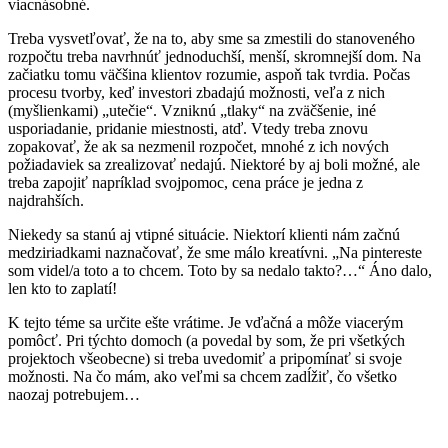
viacnásobné.
Treba vysvetľovať, že na to, aby sme sa zmestili do stanoveného
rozpočtu treba navrhnúť jednoduchší, menší, skromnejší dom. Na
začiatku tomu väčšina klientov rozumie, aspoň tak tvrdia. Počas
procesu tvorby, keď investori zbadajú možnosti, veľa z nich
(myšlienkami) „utečie“. Vzniknú „tlaky“ na zväčšenie, iné
usporiadanie, pridanie miestnosti, atď. Vtedy treba znovu
zopakovať, že ak sa nezmenil rozpočet, mnohé z ich nových
požiadaviek sa zrealizovať nedajú. Niektoré by aj boli možné, ale
treba zapojiť napríklad svojpomoc, cena práce je jedna z
najdrahších.
Niekedy sa stanú aj vtipné situácie. Niektorí klienti nám začnú
medziriadkami naznačovať, že sme málo kreatívni. „Na pintereste
som videl/a toto a to chcem. Toto by sa nedalo takto?…“ Áno dalo,
len kto to zaplatí!
K tejto téme sa určite ešte vrátime. Je vďačná a môže viacerým
pomôcť. Pri týchto domoch (a povedal by som, že pri všetkých
projektoch všeobecne) si treba uvedomiť a pripomínať si svoje
možnosti. Na čo mám, ako veľmi sa chcem zadĺžiť, čo všetko
naozaj potrebujem…