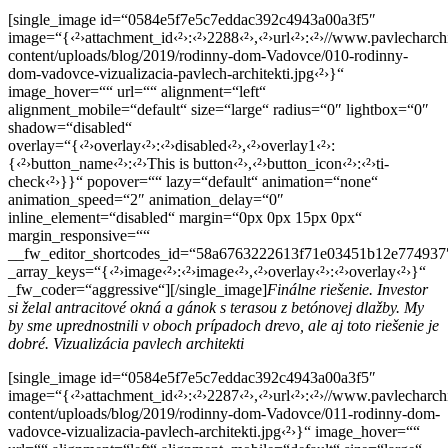
[single_image id=“0584e5f7e5c7eddac392c4943a00a3f5″
image=“{‹²›attachment_id‹²›:‹²›2288‹²›,‹²›url‹²›:‹²›//www.pavlecharch
content/uploads/blog/2019/rodinny-dom-Vadovce/010-rodinny-
dom-vadovce-vizualizacia-pavlech-architekti.jpg‹²›}“
image_hover=““ url=““ alignment=“left“
alignment_mobile=“default“ size=“large“ radius=“0″ lightbox=“0″
shadow=“disabled“
overlay=“{‹²›overlay‹²›:‹²›disabled‹²›,‹²›overlay1‹²›:
{‹²›button_name‹²›:‹²›This is button‹²›,‹²›button_icon‹²›:‹²›ti-
check‹²›}}“ popover=““ lazy=“default“ animation=“none“
animation_speed=“2″ animation_delay=“0″
inline_element=“disabled“ margin=“0px 0px 15px 0px“
margin_responsive=““
__fw_editor_shortcodes_id=“58a6763222613f71e03451b12e774937
_array_keys=“{‹²›image‹²›:‹²›image‹²›,‹²›overlay‹²›:‹²›overlay‹²›}“
_fw_coder=“aggressive“][/single_image]
Finálne riešenie. Investor
si želal antracitové okná a gánok s terasou z betónovej dlažby. My
by sme uprednostnili v oboch prípadoch drevo, ale aj toto riešenie je
dobré. Vizualizácia pavlech architekti
[single_image id=“0584e5f7e5c7eddac392c4943a00a3f5″
image=“{‹²›attachment_id‹²›:‹²›2287‹²›,‹²›url‹²›:‹²›//www.pavlecharch
content/uploads/blog/2019/rodinny-dom-Vadovce/011-rodinny-dom-
vadovce-vizualizacia-pavlech-architekti.jpg‹²›}“ image_hover=““