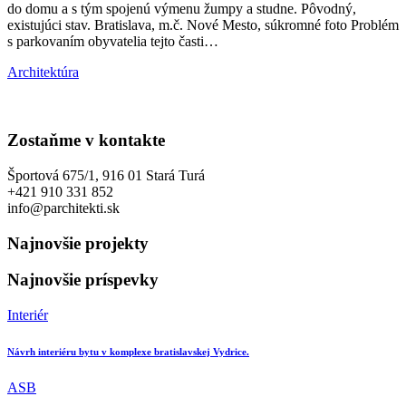
do domu a s tým spojenú výmenu žumpy a studne. Pôvodný,
existujúci stav. Bratislava, m.č. Nové Mesto, súkromné foto Problém
s parkovaním obyvatelia tejto časti…
Architektúra
Zostaňme v kontakte
Športová 675/1, 916 01 Stará Turá
+421 910 331 852
info@parchitekti.sk
Najnovšie projekty
Najnovšie príspevky
Interiér
Návrh interiéru bytu v komplexe bratislavskej Vydrice.
ASB