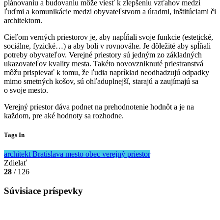
plánovaniu a budovaniu môže viesť k zlepšeniu vzťahov medzi
ľuďmi a komunikácie medzi obyvateľstvom a úradmi, inštitúciami či
architektom.
Cieľom verných priestorov je, aby napĺňali svoje funkcie (estetické,
sociálne, fyzické…) a aby boli v rovnováhe. Je dôležité aby spĺňali
potreby obyvateľov. Verejné priestory sú jedným zo základných
ukazovateľov kvality mesta. Takéto novovzniknuté priestranstvá
môžu prispievať k tomu, že ľudia napríklad neodhadzujú odpadky
mimo smetných košov, sú ohľaduplnejší, starajú a zaujímajú sa
o svoje mesto.
Verejný priestor dáva podnet na prehodnotenie hodnôt a je na
každom, pre aké hodnoty sa rozhodne.
Tags In
architekt
Bratislava
mesto
obec
verejný priestor
Zdielať
28
/ 126
Súvisiace príspevky