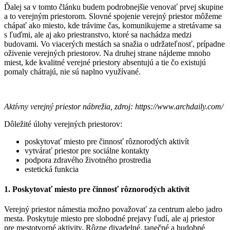
Ďalej sa v tomto článku budem podrobnejšie venovať prvej skupine
a to verejným priestorom. Slovné spojenie verejný priestor môžeme
chápať ako miesto, kde trávime čas, komunikujeme a stretávame sa
s ľuďmi, ale aj ako priestranstvo, ktoré sa nachádza medzi
budovami. Vo viacerých mestách sa snažia o udržateľnosť, prípadne
oživenie verejných priestorov. Na druhej strane nájdeme mnoho
miest, kde kvalitné verejné priestory absentujú a tie čo existujú
pomaly chátrajú, nie sú naplno využívané.
Aktívny verejný priestor nábrežia, zdroj: https://www.archdaily.com/
Dôležité úlohy verejných priestorov:
poskytovať miesto pre činnosť rôznorodých aktivít
vytvárať priestor pre sociálne kontakty
podpora zdravého životného prostredia
estetická funkcia
1. Poskytovať miesto pre činnosť rôznorodých aktivít
Verejný priestor námestia možno považovať za centrum alebo jadro
mesta. Poskytuje miesto pre slobodné prejavy ľudí, ale aj priestor
pre mestotvorné aktivity. Rôzne divadelné, tanečné a hudobné