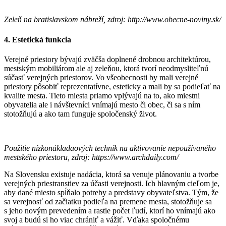
Zeleň na bratislavskom nábreží, zdroj: http://www.obecne-noviny.sk/
4. Estetická funkcia
Verejné priestory bývajú zväčša doplnené drobnou architektúrou,
mestským mobiliárom ale aj zeleňou, ktorá tvorí neodmysliteľnú
súčasť verejných priestorov. Vo všeobecnosti by mali verejné
priestory pôsobiť reprezentatívne, esteticky a mali by sa podieľať na
kvalite mesta. Tieto miesta priamo vplývajú na to, ako miestni
obyvatelia ale i návštevníci vnímajú mesto či obec, či sa s ním
stotožňujú a ako tam funguje spoločenský život.
Použitie nízkonákladaových techník na aktivovanie nepoužívaného
mestského priestoru, zdroj: https://www.archdaily.com/
Na Slovensku existuje nadácia, ktorá sa venuje plánovaniu a tvorbe
verejných priestranstiev za účasti verejnosti. Ich hlavným cieľom je,
aby dané miesto spĺňalo potreby a predstavy obyvateľstva. Tým, že
sa verejnosť od začiatku podieľa na premene mesta, stotožňuje sa
s jeho novým prevedením a rastie počet ľudí, ktorí ho vnímajú ako
svoj a budú si ho viac chrániť a vážiť. Vďaka spoločnému