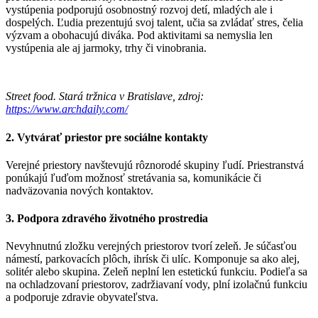
vystúpenia podporujú osobnostný rozvoj detí, mladých ale i
dospelých. Ľudia prezentujú svoj talent, učia sa zvládať stres, čelia
výzvam a obohacujú diváka. Pod aktivitami sa nemyslia len
vystúpenia ale aj jarmoky, trhy či vinobrania.
Street food. Stará tržnica v Bratislave, zdroj:
https://www.archdaily.com/
2. Vytvárať priestor pre sociálne kontakty
Verejné priestory navštevujú rôznorodé skupiny ľudí. Priestranstvá
ponúkajú ľuďom možnosť stretávania sa, komunikácie či
nadväzovania nových kontaktov.
3. Podpora zdravého životného prostredia
Nevyhnutnú zložku verejných priestorov tvorí zeleň. Je súčasťou
námestí, parkovacích plôch, ihrísk či ulíc. Komponuje sa ako alej,
solitér alebo skupina. Zeleň neplní len estetickú funkciu. Podieľa sa
na ochladzovaní priestorov, zadržiavaní vody, plní izolačnú funkciu
a podporuje zdravie obyvateľstva.