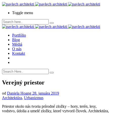
Toggle menu
Portfólio
Blog
Médiá
O nás
Kontakt
Verejný priestor
od
Daniela Hoang
28. januára 2019
Architektúra
,
Urbanizmus
Priestor okolo nás tvoria prírodné zložky – hory, terén, lesy,
vodstvo, údolia a umelé zložky, ktoré vytvoril človek. Architektúra,