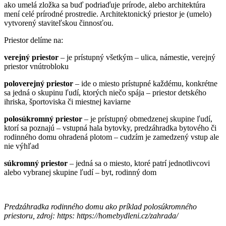
ako umelá zložka sa buď podriaďuje prírode, alebo architektúra
mení celé prírodné prostredie. Architektonický priestor je (umelo)
vytvorený staviteľskou činnosťou.
Priestor delíme na:
verejný priestor
– je prístupný všetkým – ulica, námestie, verejný
priestor vnútrobloku
poloverejný priestor
– ide o miesto prístupné každému, konkrétne
sa jedná o skupinu ľudí, ktorých niečo spája – priestor detského
ihriska, športoviska či miestnej kaviarne
polosúkromný priestor
– je prístupný obmedzenej skupine ľudí,
ktorí sa poznajú – vstupná hala bytovky, predzáhradka bytového či
rodinného domu ohradená plotom – cudzím je zamedzený vstup ale
nie výhľad
súkromný priestor
– jedná sa o miesto, ktoré patrí jednotlivcovi
alebo vybranej skupine ľudí – byt, rodinný dom
Predzáhradka rodinného domu ako príklad polosúkromného
priestoru, zdroj: https:
https://homebydleni.cz/zahrada/